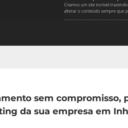
Criamos um site incrível traze
alterar o conteúdo sempre que pr
çamento sem compromisso, p
ting da sua empresa em Inh