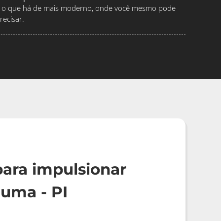
ndo o que há de mais moderno, onde você mesmo pode
ecisar.
ara impulsionar
uma - PI