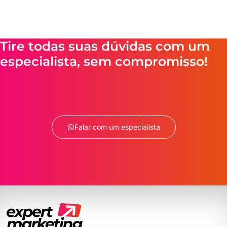
Tire todas suas dúvidas com um
especialista, sem compromisso!
Falar com um especialista