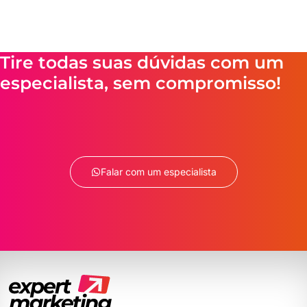
Tire todas suas dúvidas com um
especialista, sem compromisso!
Falar com um especialista