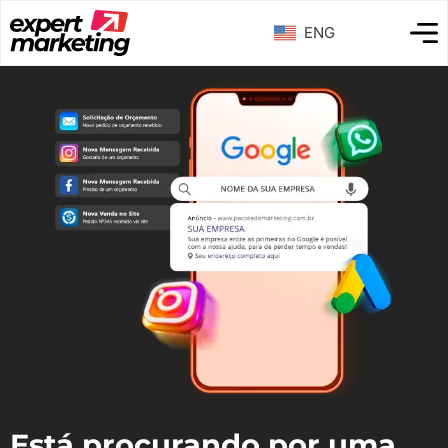
ENG
Está procurando por uma