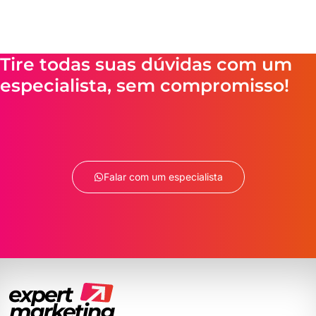
Tire todas suas dúvidas com um
especialista, sem compromisso!
Falar com um especialista