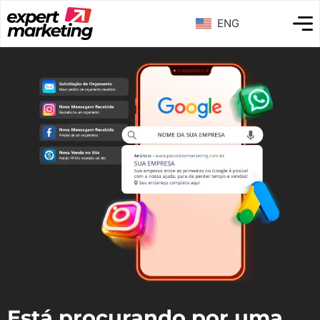
ENG
Está procurando por uma