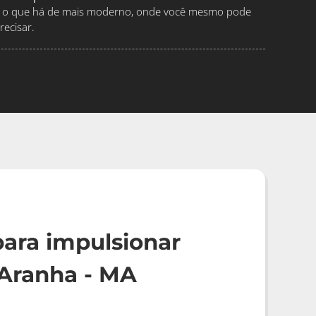
ndo o que há de mais moderno, onde você mesmo pode
ecisar.
ara impulsionar
Aranha - MA