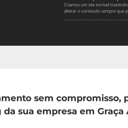
Criamos um site incrível traze
alterar o conteúdo sempre que pr
çamento sem compromisso, p
g da sua empresa em Graça 