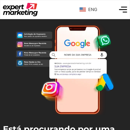
ENG
Está procurando por uma