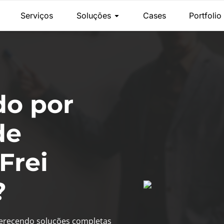
Serviços
Soluções
Cases
Portfolio
do por
de
Frei
?
ferecendo soluções completas