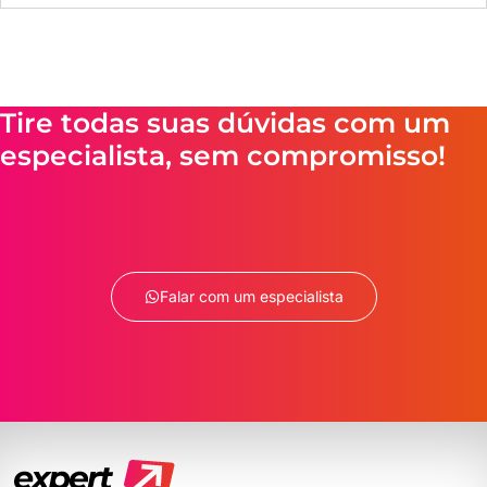
Tire todas suas dúvidas com um
especialista, sem compromisso!
Falar com um especialista