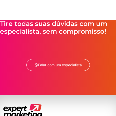
Tire todas suas dúvidas com um
especialista, sem compromisso!
Falar com um especialista