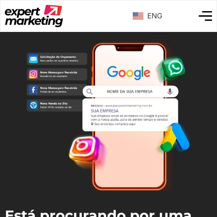
ENG
Está procurando por uma