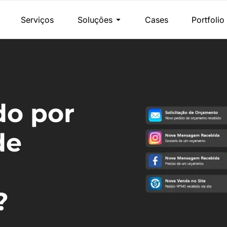
Serviços
Soluções
Cases
Portfolio
do por
de
?