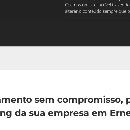
Criamos um site incrível traze
alterar o conteúdo sempre que pr
çamento sem compromisso, p
ng da sua empresa em Erne