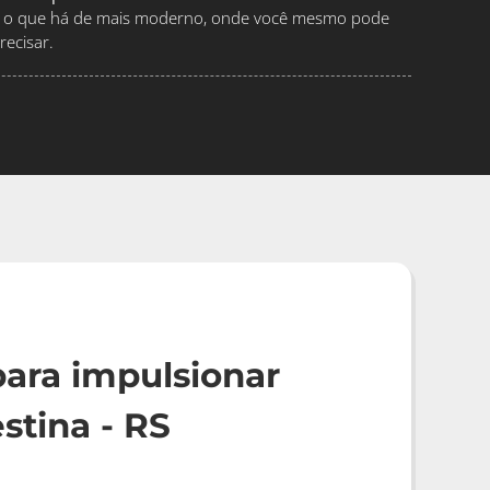
ndo o que há de mais moderno, onde você mesmo pode
ecisar.
ara impulsionar
stina - RS