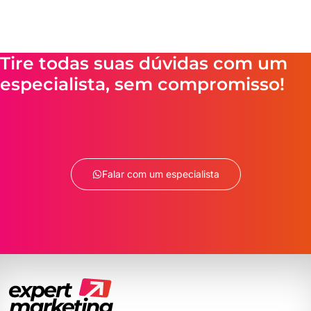
Tire todas suas dúvidas com um
especialista, sem compromisso!
Falar com um especialista