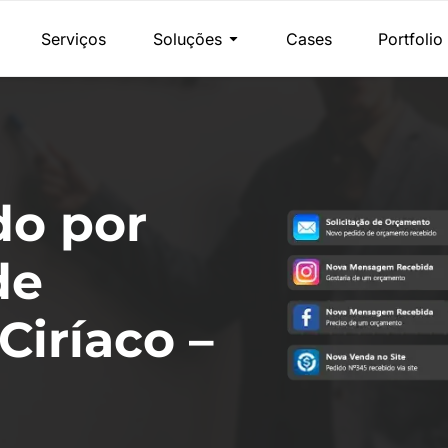
Serviços
Soluções
Cases
Portfolio
do por
de
iríaco –