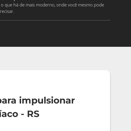
ndo o que há de mais moderno, onde você mesmo pode
ecisar.
ara impulsionar
aco - RS