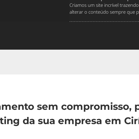
Criamos um site incrível traze
alterar o conteúdo sempre que pr
çamento sem compromisso, p
ting da sua empresa em Cirí