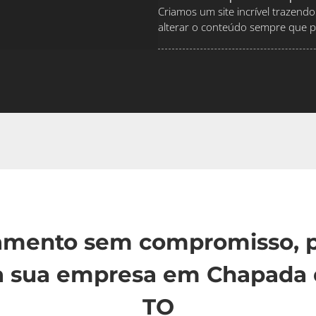
Criamos um site incrível traze
alterar o conteúdo sempre que pr
çamento sem compromisso, p
a sua empresa em Chapada d
TO