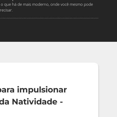
ndo o que há de mais moderno, onde você mesmo pode
ecisar.
ara impulsionar
a Natividade -