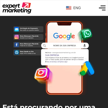
ENG
Está procurando por uma