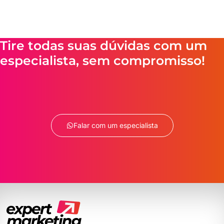
Tire todas suas dúvidas com um
especialista, sem compromisso!
Falar com um especialista