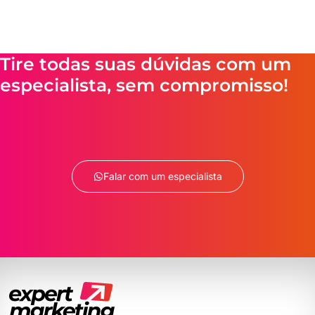
Tire todas suas dúvidas com um
especialista, sem compromisso!
Falar com um especialista