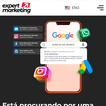
ENG
Está procurando por uma