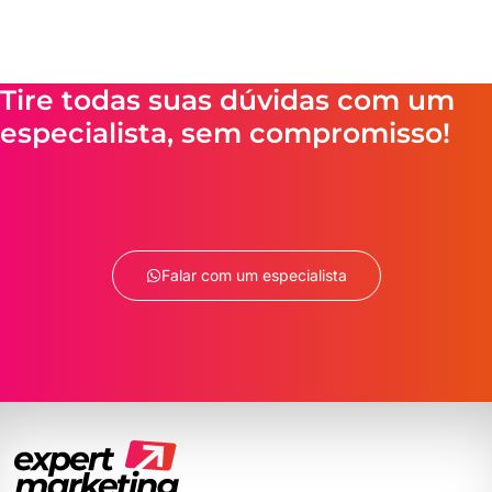
Tire todas suas dúvidas com um
especialista, sem compromisso!
Falar com um especialista