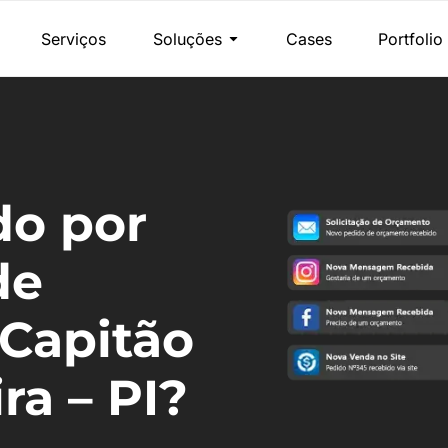
Serviços
Soluções
Cases
Portfolio
do por
de
Capitão
ra – PI?