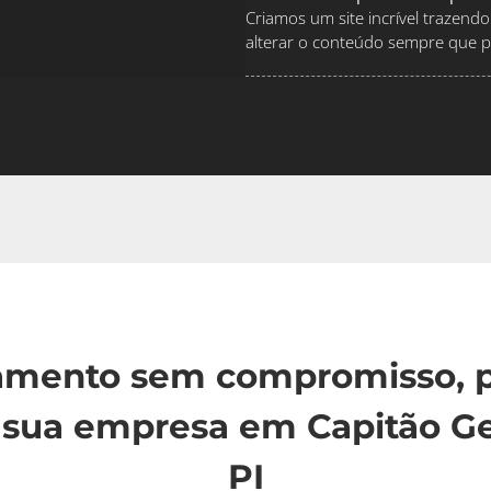
Criamos um site incrível traze
alterar o conteúdo sempre que pr
çamento sem compromisso, p
sua empresa em Capitão Ger
PI