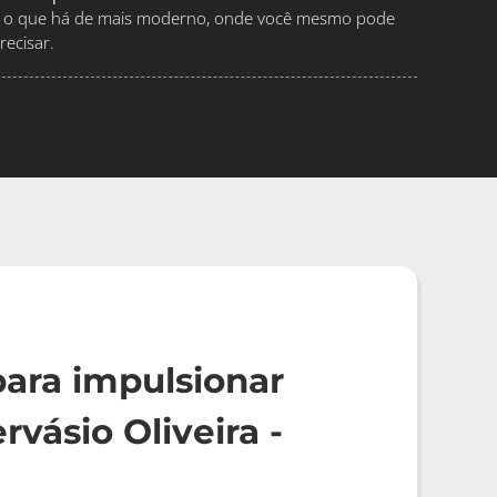
ndo o que há de mais moderno, onde você mesmo pode
ecisar.
ara impulsionar
vásio Oliveira -