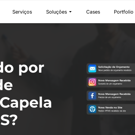
Serviços
Soluções
Cases
Portfolio
do por
de
Capela
RS?