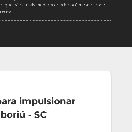
ndo o que há de mais moderno, onde você mesmo pode
ecisar.
ara impulsionar
oriú - SC