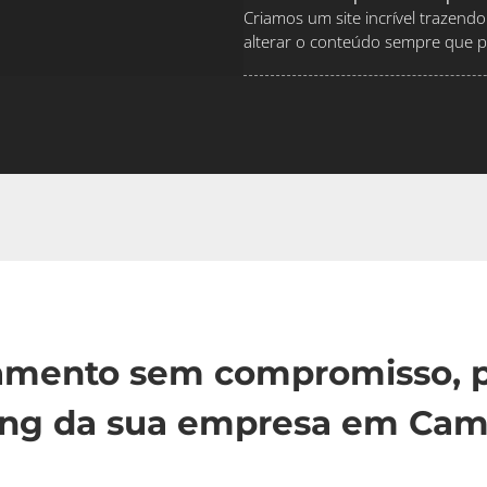
Criamos um site incrível traze
alterar o conteúdo sempre que pr
çamento sem compromisso, p
ing da sua empresa em Camb