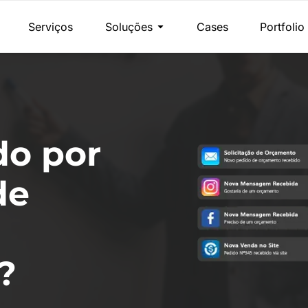
Serviços
Soluções
Cases
Portfolio
do por
de
?