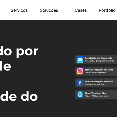
Serviços
Soluções
Cases
Portfolio
do por
de
nde do