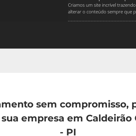
Criamos um site incrível traze
alterar o conteúdo sempre que pr
çamento sem compromisso, p
 sua empresa em Caldeirão 
- PI