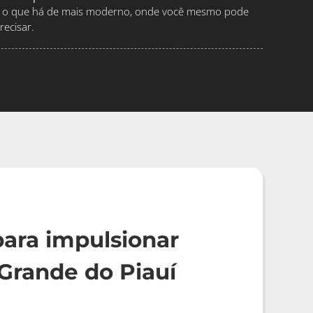
ndo o que há de mais moderno, onde você mesmo pode
ecisar.
ara impulsionar
Grande do Piauí