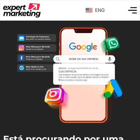
ENG
Está procurando por uma