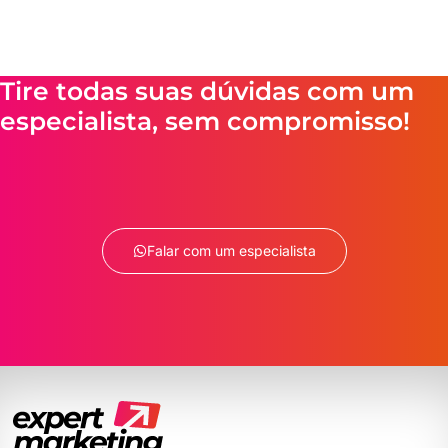
Tire todas suas dúvidas com um
especialista, sem compromisso!
Falar com um especialista