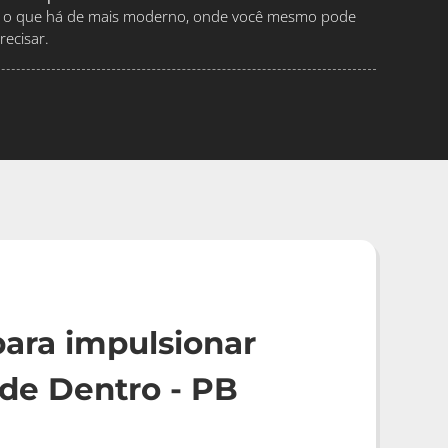
ndo o que há de mais moderno, onde você mesmo pode
ecisar.
ara impulsionar
de Dentro - PB