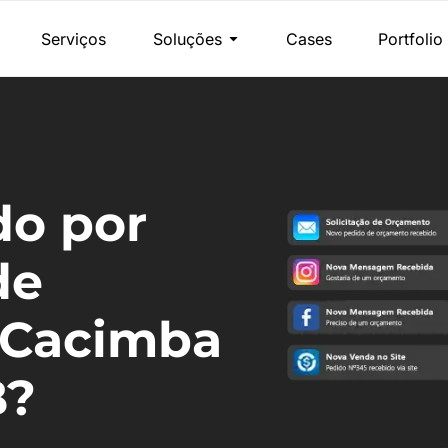
Serviços
Soluções
Cases
Portfolio
do por
de
 Cacimba
B?