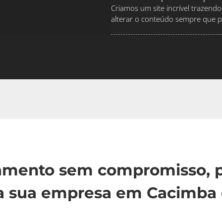
Criamos um site incrível traze
alterar o conteúdo sempre que pr
çamento sem compromisso, p
a sua empresa em Cacimba 