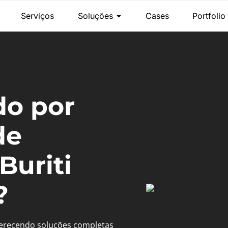
Serviços
Soluções
Cases
Portfolio
do por
de
Buriti
?
ferecendo soluções completas