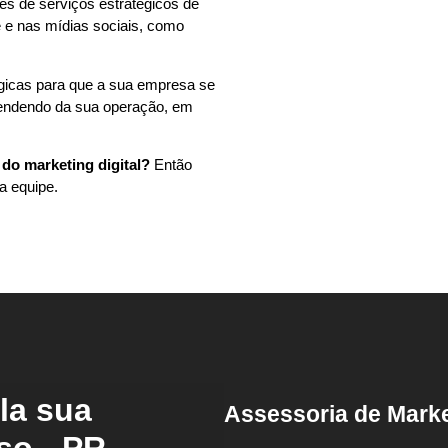
és de serviços estratégicos de
 e nas mídias sociais, como
égicas para que a sua empresa se
pendendo da sua operação, em
do marketing digital?
Então
a equipe.
la sua
Assessoria de Mark
o - PR