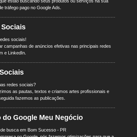
que estão buscando seus produtos ou serviços na sua
e tráfego pago no Google Ads.
 Sociais
edes sociais!
ciar campanhas de anúncios efetivas nas principais redes
m e LinkedIn.
Sociais
as redes sociais?
mos as pautas, textos e criamos artes profissionais e
seguida fazemos as publicações.
o do Google Meu Negócio
os de busca em Bom Sucesso - PR
a empresa no Google, nós fazemos otimizações para que a