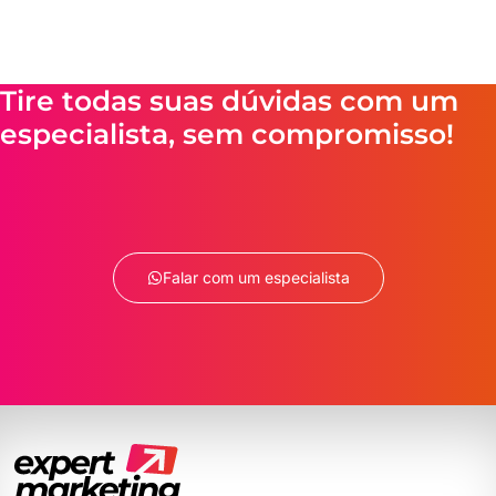
Tire todas suas dúvidas com um
especialista, sem compromisso!
Falar com um especialista