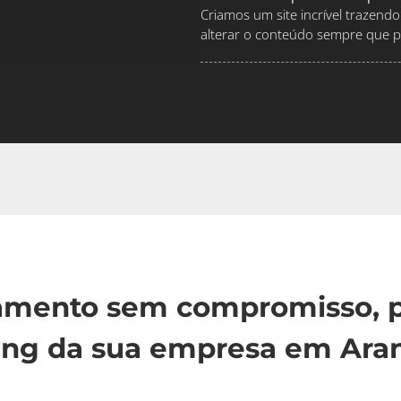
Criamos um site incrível traze
alterar o conteúdo sempre que pr
çamento sem compromisso, p
ing da sua empresa em Aran