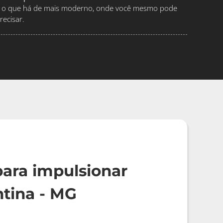
ndo o que há de mais moderno, onde você mesmo pode
ecisar.
ara impulsionar
tina - MG