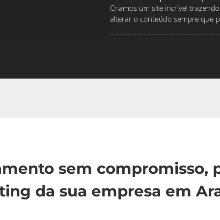
Criamos um site incrível traze
alterar o conteúdo sempre que pr
çamento sem compromisso, p
ting da sua empresa em Ara