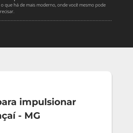
ndo o que há de mais moderno, onde você mesmo pode
ecisar.
ara impulsionar
çaí - MG