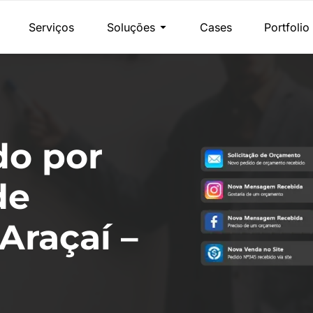
Serviços
Soluções
Cases
Portfolio
do por
de
Araçaí –