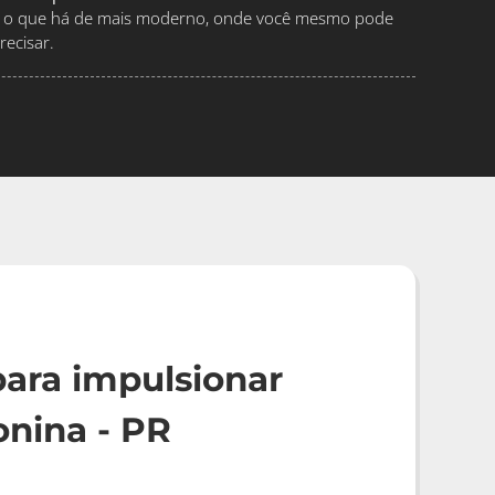
ndo o que há de mais moderno, onde você mesmo pode
ecisar.
ara impulsionar
nina - PR