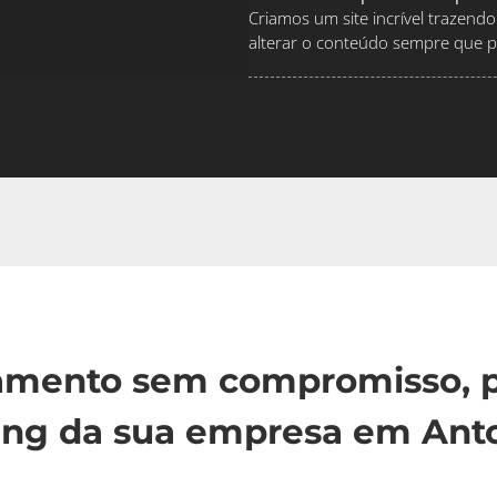
Criamos um site incrível traze
alterar o conteúdo sempre que pr
çamento sem compromisso, p
ing da sua empresa em Anto