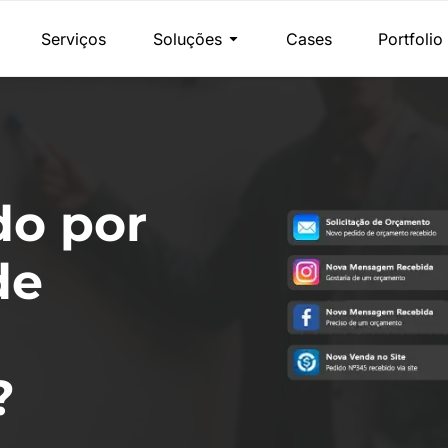
Serviços
Soluções
Cases
Portfolio
do por
de
?