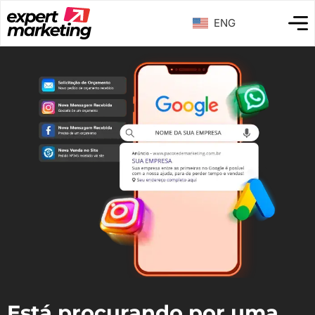
ENG
Está procurando por uma