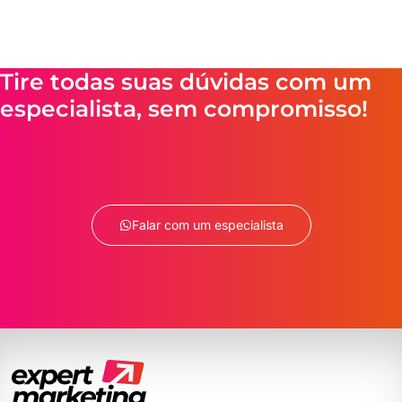
Tire todas suas dúvidas com um
especialista, sem compromisso!
Falar com um especialista