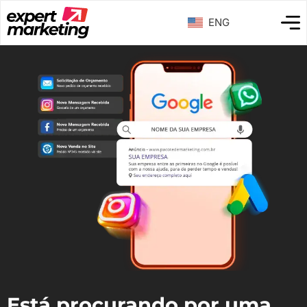
ENG
Está procurando por uma