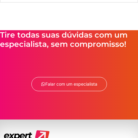
Tire todas suas dúvidas com um
especialista, sem compromisso!
Falar com um especialista