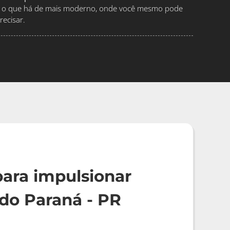
ndo o que há de mais moderno, onde você mesmo pode
ecisar.
ara impulsionar
do Paraná - PR