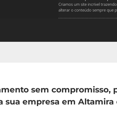
Criamos um site incrível traze
alterar o conteúdo sempre que pr
çamento sem compromisso, p
a sua empresa em Altamira 