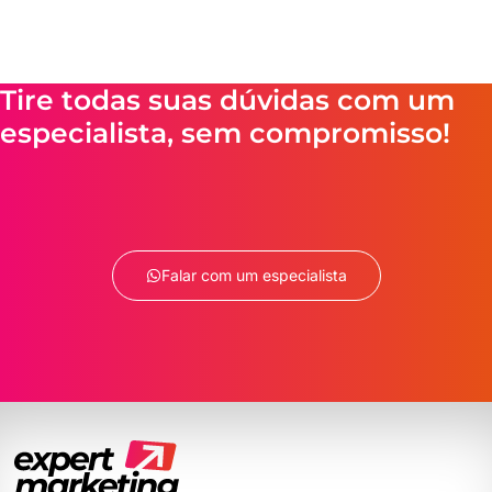
Tire todas suas dúvidas com um
especialista, sem compromisso!
Falar com um especialista