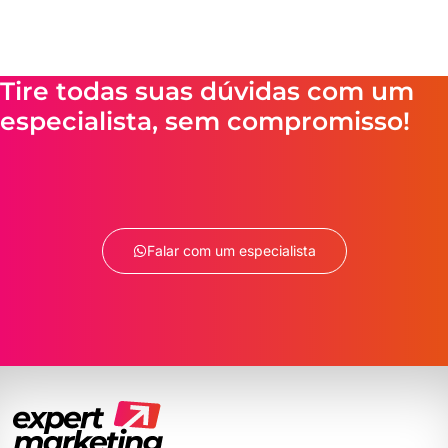
Tire todas suas dúvidas com um
especialista, sem compromisso!
Falar com um especialista