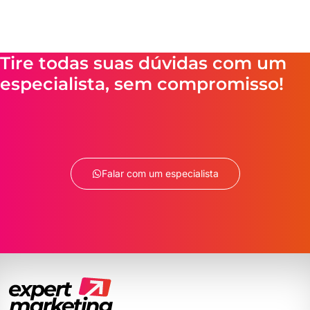
Tire todas suas dúvidas com um
especialista, sem compromisso!
Falar com um especialista