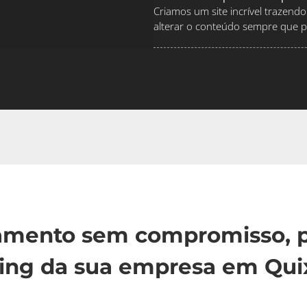
Criamos um site incrível traze
alterar o conteúdo sempre que pr
çamento sem compromisso, p
ing da sua empresa em Qui