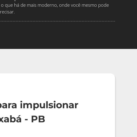
ndo o que há de mais moderno, onde você mesmo pode
ecisar.
ara impulsionar
xabá - PB