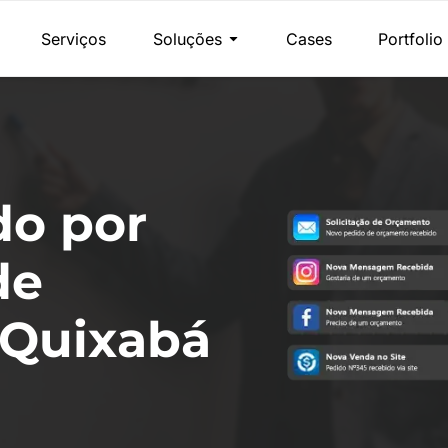
Serviços
Soluções
Cases
Portfolio
do por
de
 Quixabá