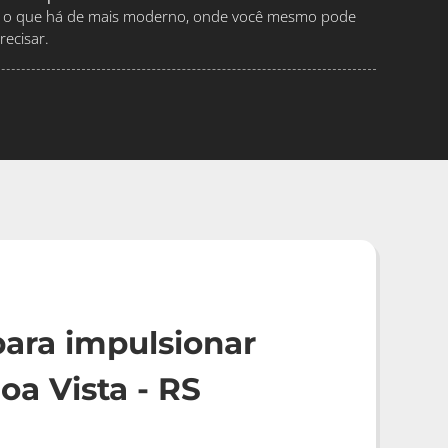
ndo o que há de mais moderno, onde você mesmo pode
ecisar.
ara impulsionar
a Vista - RS