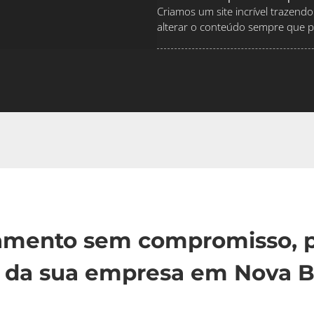
Criamos um site incrível traze
alterar o conteúdo sempre que pr
çamento sem compromisso, p
 da sua empresa em Nova Bo