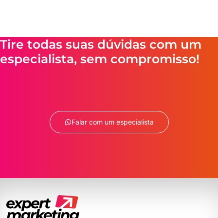
Tire todas suas dúvidas com um
especialista, sem compromisso!
Falar com um especialista